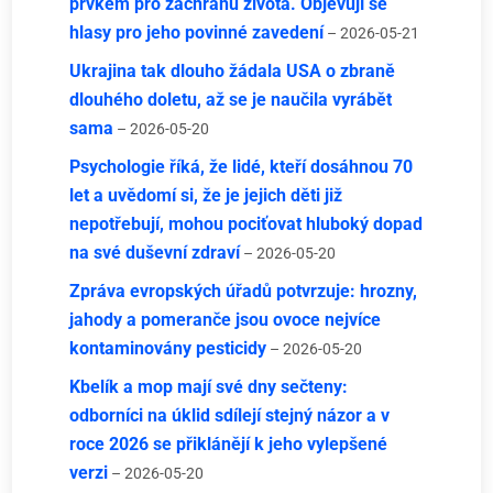
prvkem pro záchranu života. Objevují se
hlasy pro jeho povinné zavedení
– 2026-05-21
Ukrajina tak dlouho žádala USA o zbraně
dlouhého doletu, až se je naučila vyrábět
sama
– 2026-05-20
Psychologie říká, že lidé, kteří dosáhnou 70
let a uvědomí si, že je jejich děti již
nepotřebují, mohou pociťovat hluboký dopad
na své duševní zdraví
– 2026-05-20
Zpráva evropských úřadů potvrzuje: hrozny,
jahody a pomeranče jsou ovoce nejvíce
kontaminovány pesticidy
– 2026-05-20
Kbelík a mop mají své dny sečteny:
odborníci na úklid sdílejí stejný názor a v
roce 2026 se přiklánějí k jeho vylepšené
verzi
– 2026-05-20