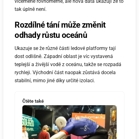
víceméně rovnoměrně, ale nová data ukazují že to
tak úplně není.
Rozdílné tání může změnit
odhady růstu oceánů
Ukazuje se že různé části ledové platformy tají
dost odlišně. Západní oblast je víc vystavená
teplejší a živější vodě z oceánu, takže se rozpadá
rychleji. Východní část naopak zůstává docela
stabilní, mimo jiné díky určité izolaci.
Čtěte také