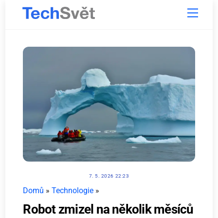
Skip
Menu
to
content
7. 5. 2026 22:23
Domů
»
Technologie
»
Robot zmizel na několik měsíců