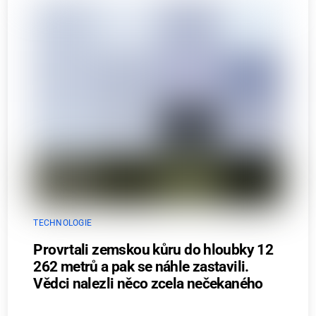
TECHNOLOGIE
Provrtali zemskou kůru do hloubky 12
262 metrů a pak se náhle zastavili.
Vědci nalezli něco zcela nečekaného