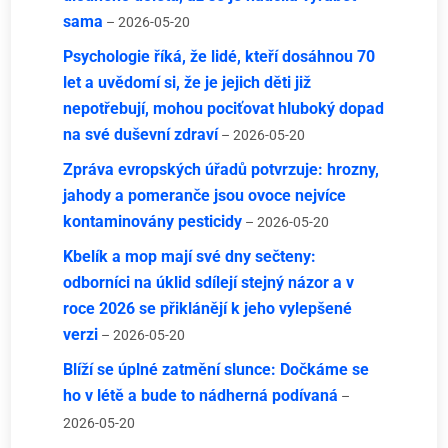
sama
– 2026-05-20
Psychologie říká, že lidé, kteří dosáhnou 70
let a uvědomí si, že je jejich děti již
nepotřebují, mohou pociťovat hluboký dopad
na své duševní zdraví
– 2026-05-20
Zpráva evropských úřadů potvrzuje: hrozny,
jahody a pomeranče jsou ovoce nejvíce
kontaminovány pesticidy
– 2026-05-20
Kbelík a mop mají své dny sečteny:
odborníci na úklid sdílejí stejný názor a v
roce 2026 se přiklánějí k jeho vylepšené
verzi
– 2026-05-20
Blíží se úplné zatmění slunce: Dočkáme se
ho v létě a bude to nádherná podívaná
–
2026-05-20