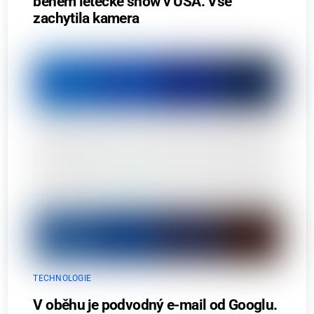
během letecké show v USA. Vše
zachytila kamera
TECHNOLOGIE
V oběhu je podvodný e-mail od Googlu.