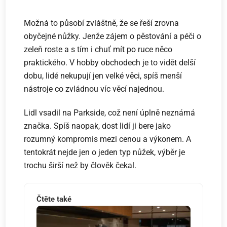
Možná to působí zvláštně, že se řeší zrovna
obyčejné nůžky. Jenže zájem o pěstování a péči o
zeleň roste a s tím i chuť mít po ruce něco
praktického. V hobby obchodech je to vidět delší
dobu, lidé nekupují jen velké věci, spíš menší
nástroje co zvládnou víc věcí najednou.
Lidl vsadil na Parkside, což není úplně neznámá
značka. Spíš naopak, dost lidí ji bere jako
rozumný kompromis mezi cenou a výkonem. A
tentokrát nejde jen o jeden typ nůžek, výběr je
trochu širší než by člověk čekal.
Čtěte také