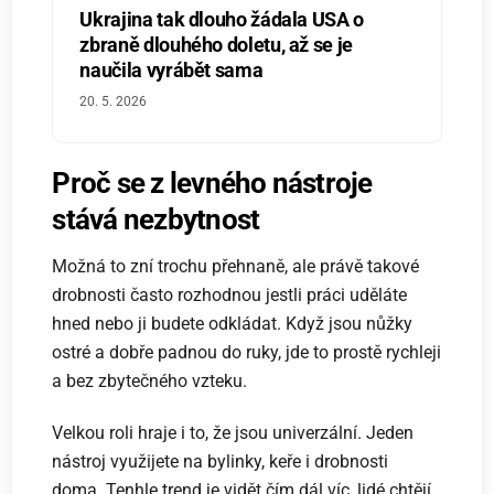
Ukrajina tak dlouho žádala USA o
zbraně dlouhého doletu, až se je
naučila vyrábět sama
20. 5. 2026
Proč se z levného nástroje
stává nezbytnost
Možná to zní trochu přehnaně, ale právě takové
drobnosti často rozhodnou jestli práci uděláte
hned nebo ji budete odkládat. Když jsou nůžky
ostré a dobře padnou do ruky, jde to prostě rychleji
a bez zbytečného vzteku.
Velkou roli hraje i to, že jsou univerzální. Jeden
nástroj využijete na bylinky, keře i drobnosti
doma. Tenhle trend je vidět čím dál víc, lidé chtějí