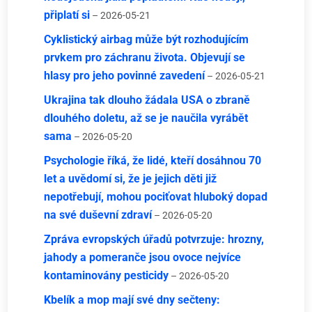
připlatí si
– 2026-05-21
Cyklistický airbag může být rozhodujícím
prvkem pro záchranu života. Objevují se
hlasy pro jeho povinné zavedení
– 2026-05-21
Ukrajina tak dlouho žádala USA o zbraně
dlouhého doletu, až se je naučila vyrábět
sama
– 2026-05-20
Psychologie říká, že lidé, kteří dosáhnou 70
let a uvědomí si, že je jejich děti již
nepotřebují, mohou pociťovat hluboký dopad
na své duševní zdraví
– 2026-05-20
Zpráva evropských úřadů potvrzuje: hrozny,
jahody a pomeranče jsou ovoce nejvíce
kontaminovány pesticidy
– 2026-05-20
Kbelík a mop mají své dny sečteny: