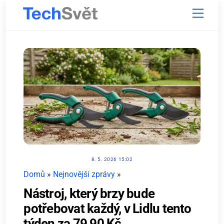
Skip
Menu
to
content
8. 5. 2026 15:02
Domů
»
Nejnovější zprávy
»
Nástroj, který brzy bude
potřebovat každý, v Lidlu tento
týden za 79,90 Kč