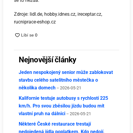
se to nezdá.
Zdroje: lidl.de, hobby.idnes.cz, ireceptar.cz,
rucniprace-eshop.cz
Nejnovější články
Jeden nespokojený senior může zablokovat
stavbu celého satelitního městečka o
několika domech
– 2026-05-21
Kalifornie testuje autobusy s rychlostí 225
km/h. Pro svou zběsilou jízdu budou mít
vlastní pruh na dálnici
– 2026-05-21
Některé České restaurace trestají
nedojedená jídla poplatkem. Kdo nedojí,