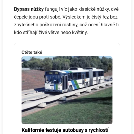
Bypass nůžky
fungují víc jako klasické nůžky, dvě
čepele jdou proti sobě. Výsledkem je čistý řez bez
zbytečného poškození rostliny, což ocení hlavně ti
kdo stříhají živé větve nebo květiny.
Čtěte také
Kalifornie testuje autobusy s rychlostí